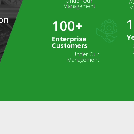
Under Our
A
Management
M
 on
1
100+
Y
Enterprise
Customers
Under Our
Management