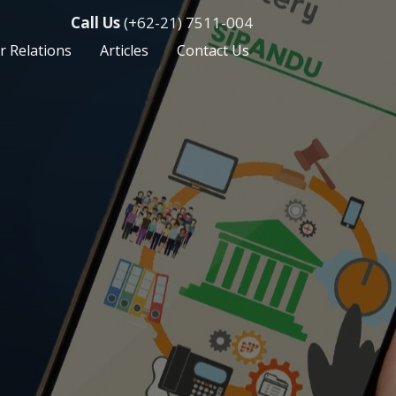
Call Us
(+62-21) 7511-004
r Relations
Articles
Contact Us