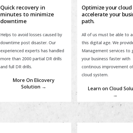
Quick recovery in
Optimize your cloud
minutes to minimize
accelerate your bus
downtime
path.
Helps to avoid losses caused by
All of us must be able to a
downtime post disaster. Our
this digital age. We provi
experienced experts has handled
Management services to 
more than 2000 partial DR drills
your business faster with
and full DR drills.
continous improvement of
cloud system.
More On Elicovery
Solution →
Learn on Cloud Sol
→