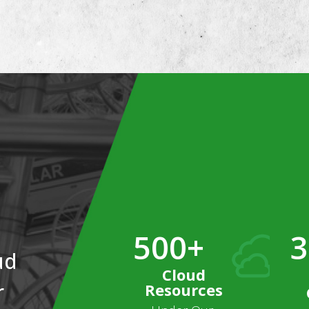
500+
3
ud
Cloud
r
Resources