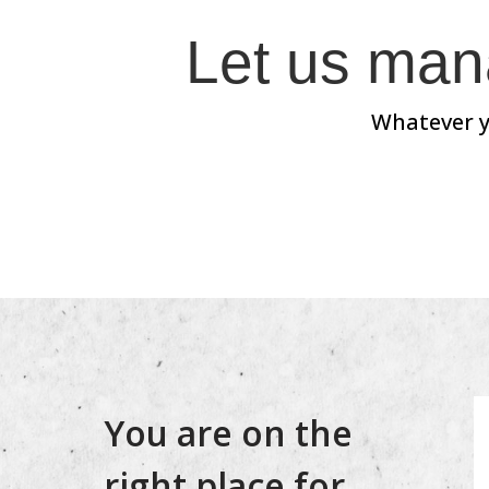
Let us mana
Whatever y
You are on the
right place for