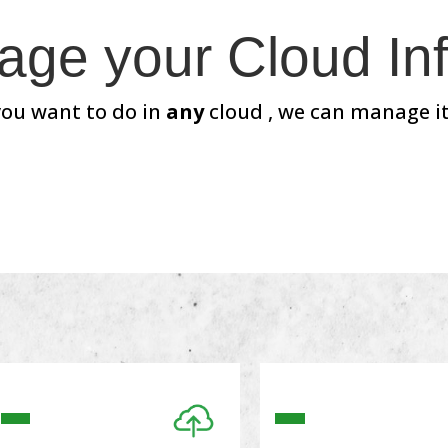
ge your Cloud Inf
ou want to do in
any
cloud , we can manage it 