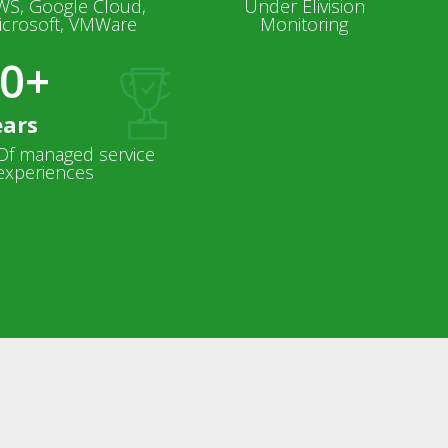
WS, Google Cloud,
Under Elivision
icrosoft, VMWare
Monitoring
0+
ears
Of managed service
experiences