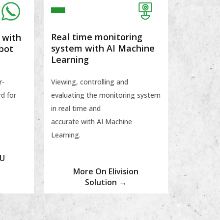
Real time monitoring
 with
system with AI Machine
bot
Learning
r-
Viewing, controlling and
d for
evaluating the monitoring system
in real time and
accurate with AI Machine
Learning.
DU
More On Elivision
Solution →