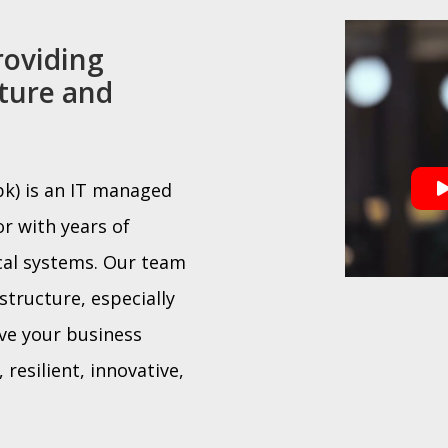
roviding
cture and
bk) is an IT managed
r with years of
cal systems. Our team
astructure, especially
ive your business
 resilient, innovative,